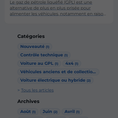
Le gaz de pétrole liquéfié (GPL) est une
alternative de plus en plus prisée pour
alimenter les véhicules, notamment en raison
de ses caractéristiques écologiques et
économiques. Cependant, le passage au GPL
ne se limite pas à l’installation d’un réservoir ; il
Catégories
implique également une attention
particulière lors du contrôle technique. Cet
Nouveauté
(1)
article explore les spécificités du contrôle
technique pour les véhicules fonctionnant au
Contrôle technique
(1)
GPL, en soulignant les points essentiels à
Voiture au GPL
4x4
(1)
(1)
maîtriser pour garantir la sécurité et la
Véhicules anciens et de collection
conformité.
(1)
Voiture électrique ou hybride
(2)
Tous les articles
Archives
Août
Juin
Avril
(1)
(2)
(1)