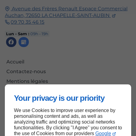
Avenue des Frères Renault Espace Commercial
Auchan,
72650
LA CHAPELLE-SAINT-AUBIN
09 70 35 46 15
Lun - Sam :
09h - 19h
Accueil
Contactez-nous
Mentions légales
Plan du site
Your privacy is our priority
We use Cookies to improve user experience by
personalising content and ads, as well as
Haut de page
analyzing traffic and optimizing social networks
functionalities. By clicking "I Agree" you consent to
the use of Cookies from our providers
Google