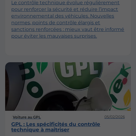
Le contrôle technique évolue régulièrement
pour renforcer la sécurité et réduire l’impact
environnemental des véhicules. Nouvelles
normes, points de contrôle élargis et
sanctions renforcées : mieux vaut être informé
pour éviter les mauvaises surprises.
05/02/2026
Voiture au GPL
GPL : Les spécificités du contrôle
technique à maîtriser