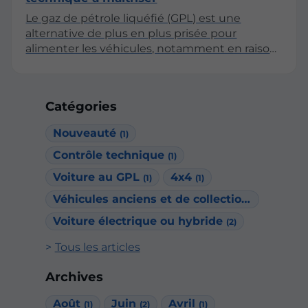
Le gaz de pétrole liquéfié (GPL) est une
alternative de plus en plus prisée pour
alimenter les véhicules, notamment en raison
de ses caractéristiques écologiques et
économiques. Cependant, le passage au GPL
ne se limite pas à l’installation d’un réservoir ; il
Catégories
implique également une attention
particulière lors du contrôle technique. Cet
Nouveauté
(1)
article explore les spécificités du contrôle
technique pour les véhicules fonctionnant au
Contrôle technique
(1)
GPL, en soulignant les points essentiels à
Voiture au GPL
4x4
(1)
(1)
maîtriser pour garantir la sécurité et la
Véhicules anciens et de collection
conformité.
(1)
Voiture électrique ou hybride
(2)
Tous les articles
Archives
Août
Juin
Avril
(1)
(2)
(1)