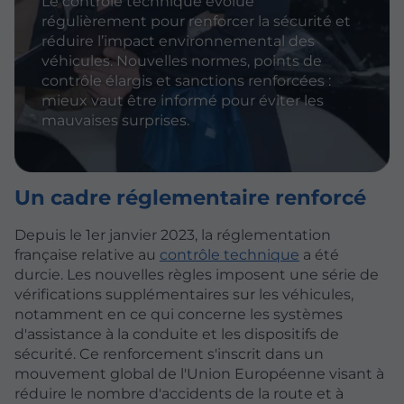
Le contrôle technique évolue
régulièrement pour renforcer la sécurité et
réduire l’impact environnemental des
véhicules. Nouvelles normes, points de
contrôle élargis et sanctions renforcées :
mieux vaut être informé pour éviter les
mauvaises surprises.
Un cadre réglementaire renforcé
Depuis le 1er janvier 2023, la réglementation
française relative au
contrôle technique
a été
durcie. Les nouvelles règles imposent une série de
vérifications supplémentaires sur les véhicules,
notamment en ce qui concerne les systèmes
d'assistance à la conduite et les dispositifs de
sécurité. Ce renforcement s'inscrit dans un
mouvement global de l'Union Européenne visant à
réduire le nombre d'accidents de la route et à