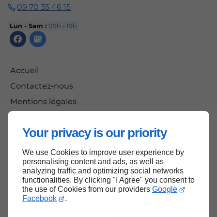
09 70 35 46 15
Lun - Sam :
09h - 19h
Accueil
Contactez-nous
Mentions légales
Plan du site
Your privacy is our priority
We use Cookies to improve user experience by
Haut de page
personalising content and ads, as well as
analyzing traffic and optimizing social networks
functionalities. By clicking "I Agree" you consent to
the use of Cookies from our providers
Google
Facebook
.