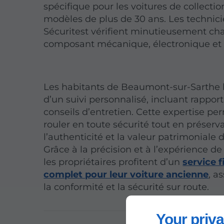
spécifique pour les voitures de collection
modèles de plus de 30 ans. Les technic
Sécuritest vérifient minutieusement c
composant mécanique, électronique et 
Les habitants de Beaumont-sur-Sarthe 
d’un suivi personnalisé, incluant rapport 
conseils d’entretien. Cette expertise pe
rouler en toute sécurité tout en préserv
l’authenticité et la valeur patrimoniale 
Grâce à la précision et à l’expérience de
les propriétaires profitent d’un
service f
complet pour leur voiture ancienne
, a
la conformité et la sécurité sur route.
Your priva