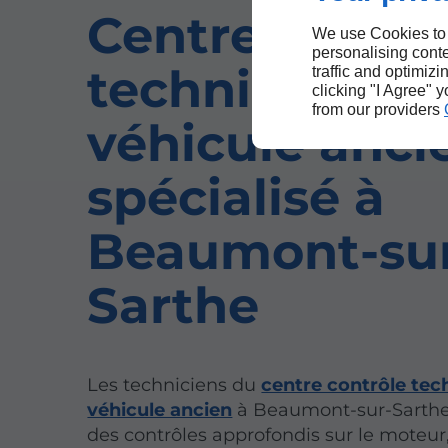
Centre contrô
We use Cookies to
personalising conte
technique
traffic and optimizi
clicking "I Agree" 
from our providers
véhicule anci
spécialisé à
Beaumont-su
Sarthe
Les techniciens du
centre contrôle tec
véhicule ancien
à Beaumont-sur-Sarthe
des contrôles approfondis sur le moteur,