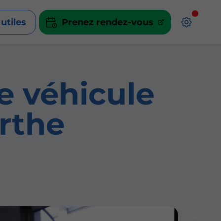
 utiles
Prenez rendez-vous
e véhicule
rthe