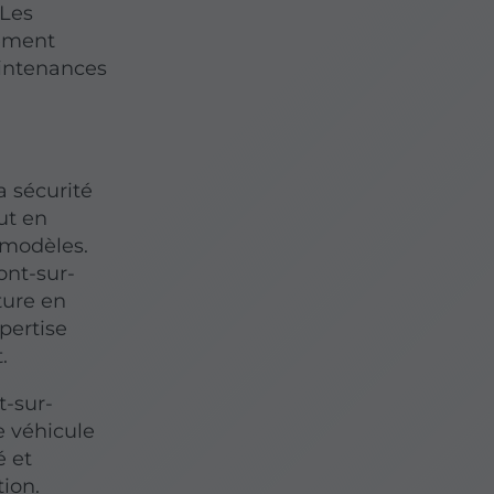
 Les
nement
aintenances
a sécurité
ut en
 modèles.
ont-sur-
ture en
pertise
.
t-sur-
e véhicule
é et
tion.