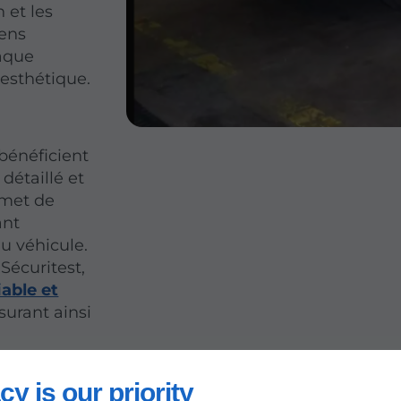
 et les
iens
haque
esthétique.
bénéficient
détaillé et
rmet de
ant
du véhicule.
 Sécuritest,
iable et
ssurant ainsi
cy is our priority