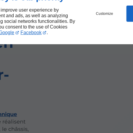
le
 improve user experience by
Customize
nt and ads, as well as analyzing
ng social networks functionalities. By
you consent to the use of Cookies
Google
Facebook
.
en
r-
hnique
 réalisent
 le châssis,