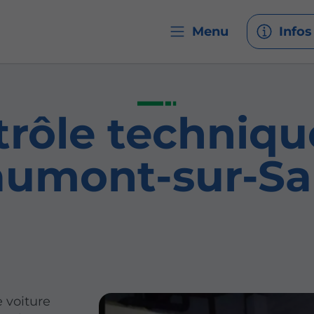
Menu
Infos
trôle techniqu
aumont-sur-Sa
e voiture