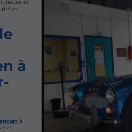
nutieuse et
rité et
le
en à
r-
 ancien
à
rtise